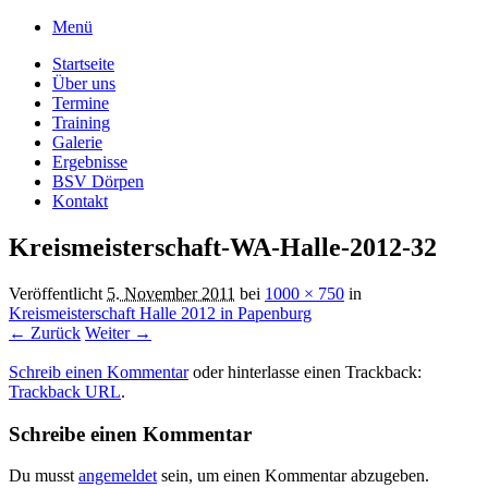
Menü
Startseite
Über uns
Termine
Training
Galerie
Ergebnisse
BSV Dörpen
Kontakt
Kreismeisterschaft-WA-Halle-2012-32
Veröffentlicht
5. November 2011
bei
1000 × 750
in
Kreismeisterschaft Halle 2012 in Papenburg
← Zurück
Weiter →
Schreib einen Kommentar
oder hinterlasse einen Trackback:
Trackback URL
.
Schreibe einen Kommentar
Du musst
angemeldet
sein, um einen Kommentar abzugeben.