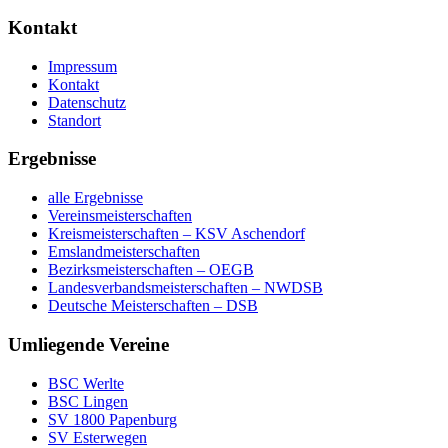
Kontakt
Impressum
Kontakt
Datenschutz
Standort
Ergebnisse
alle Ergebnisse
Vereins­meister­schaften
Kreis­meisterschaften – KSV Aschendorf
Emsland­meisterschaften
Bezirks­meisterschaften – OEGB
Landes­verbands­meisterschaften – NWDSB
Deutsche Meister­schaften – DSB
Umliegende Vereine
BSC Werlte
BSC Lingen
SV 1800 Papenburg
SV Esterwegen